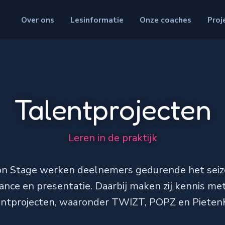
Over ons
Lesinformatie
Onze coaches
Proj
Talentprojecten
Leren in de praktijk
on Stage werken deelnemers gedurende het seiz
nce en presentatie. Daarbij maken zij kennis me
entprojecten, waaronder TWIZT, POPZ en PietenK