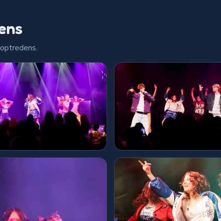
ens
 optredens.