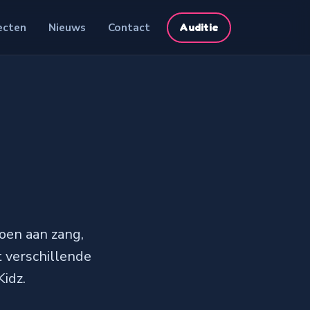
ecten
Nieuws
Contact
Auditie
oen aan zang,
t verschillende
idz.